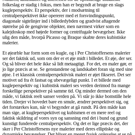
folkeslag er stadig i fokus, men han er begyndt at bruge en slags
kugleperspektiv. Et perspektiv, der i modsætning til
centralperspektivet ikke opererer med et forsvindingspunkt,
diagonale sigtelinjer ind i billededybden og gradvist aftagende
størrelse på de gengivne objekter, men nærmest virker som en
kalejdoskop med bøjede former og centrifugale bevægelser. Ikke
ulig den måde, hvorpå Picasso og Braque skabte deres kubistiske
malerier.
Et øjeæble har form som en kugle, og i Per Christoffersens malerier
ser det faktisk ud, som om der er et øje midt i billedet. Et øje, der ser.
Og så bliver det hele ikke så lidt metaagtigt. For det, en maler gør, er
jo lige præcis at se. Se genstandene og landskabet foran sig med sine
øjne. I et klassisk centralperspektivisk maleri er øjet fikseret. Det ser
motivet ud fra ét fastsat og ubevægeligt punkt. I et billede med
kugleperspektiv og i kubistisk maleri ses verden derimod fra mange
forskellige perspektiver på samme tid. Og minder dermed om den
måde, vi faktisk reelt sanser verden på. Vi står jo ikke bomstille hele
tiden. Drejer vi hovedet bare en smule, ændrer perspektivet sig, og
det forstærkes kun, når vi begynder at gå rundt. På den måde kan
man sige, at kugleperspektivet og kubismen er en mere reel og
faktisk skildring af vores syn og sansning end det i bund og grund
kunstigt funderede centralperspektiv. Og det er lige præcis det, der
sker i Per Christoffersens nye malerier med deres elliptiske og
dynamiske bevægelser. Det bliver en meget fysisk oplevelse at se på