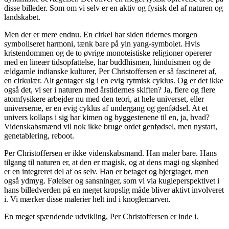
disse billeder. Som om vi selv er en aktiv og fysisk del af naturen og
landskabet.
Men der er mere endnu. En cirkel har siden tidernes morgen
symboliseret harmoni, tænk bare på yin yang-symbolet. Hvis
kristendommen og de to øvrige monoteistiske religioner opererer
med en lineær tidsopfattelse, har buddhismen, hinduismen og de
ældgamle indianske kulturer, Per Christoffersen er så fascineret af,
en cirkulær. Alt gentager sig i en evig rytmisk cyklus. Og er det ikke
også det, vi ser i naturen med årstidernes skiften? Ja, flere og flere
atomfysikere arbejder nu med den teori, at hele universet, eller
universerne, er en evig cyklus af undergang og genfødsel. At et
univers kollaps i sig har kimen og byggestenene til en, ja, hvad?
Videnskabsmænd vil nok ikke bruge ordet genfødsel, men nystart,
genetablering, reboot.
Per Christoffersen er ikke videnskabsmand. Han maler bare. Hans
tilgang til naturen er, at den er magisk, og at dens magi og skønhed
er en integreret del af os selv. Han er betaget og bjergtaget, men
også ydmyg. Følelser og sansninger, som vi via kugleperspektivet i
hans billedverden på en meget kropslig måde bliver aktivt involveret
i. Vi mærker disse malerier helt ind i knoglemarven.
En meget spændende udvikling, Per Christoffersen er inde i.