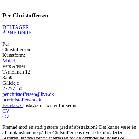
Per Christoffersen
DELTAGER
ÅBNE DØRE
Per
Christoffersen
Kunstform:
Maleri
Pers Atelier
Tyrholmen 12
3250
Gilleleje
23257150
per.christoffersen@live.dk
perchristoffersen.dk
Facebook
Instagram
Twitter
Linkedin
CV
CV
Fremad mod en stadig større grad af abstraktion? Det kunne være én
af konklusionerne på Per Christoffersens nye serie af malerier.
Naturen, landskabet og interessen for de oprindelige indianske