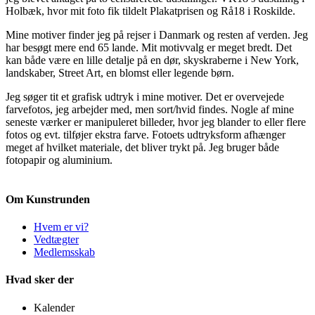
Holbæk, hvor mit foto fik tildelt Plakatprisen og Rå18 i Roskilde.
Mine motiver finder jeg på rejser i Danmark og resten af verden. Jeg
har besøgt mere end 65 lande. Mit motivvalg er meget bredt. Det
kan både være en lille detalje på en dør, skyskraberne i New York,
landskaber, Street Art, en blomst eller legende børn.
Jeg søger tit et grafisk udtryk i mine motiver. Det er overvejede
farvefotos, jeg arbejder med, men sort/hvid findes. Nogle af mine
seneste værker er manipuleret billeder, hvor jeg blander to eller flere
fotos og evt. tilføjer ekstra farve. Fotoets udtryksform afhænger
meget af hvilket materiale, det bliver trykt på. Jeg bruger både
fotopapir og aluminium.
Om Kunstrunden
Hvem er vi?
Vedtægter
Medlemsskab
Hvad sker der
Kalender