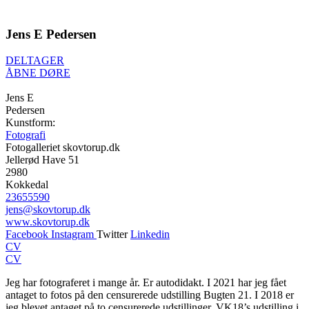
Jens E Pedersen
DELTAGER
ÅBNE DØRE
Jens E
Pedersen
Kunstform:
Fotografi
Fotogalleriet skovtorup.dk
Jellerød Have 51
2980
Kokkedal
23655590
jens@skovtorup.dk
www.skovtorup.dk
Facebook
Instagram
Twitter
Linkedin
CV
CV
Jeg har fotograferet i mange år. Er autodidakt. I 2021 har jeg fået
antaget to fotos på den censurerede udstilling Bugten 21. I 2018 er
jeg blevet antaget på to censurerede udstillinger. VK18’s udstilling i