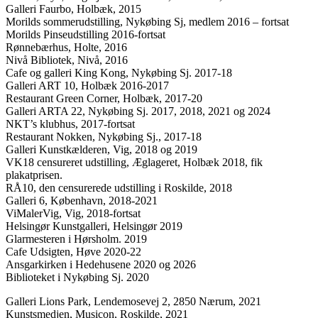
Galleri Faurbo, Holbæk, 2015
Morilds sommerudstilling, Nykøbing Sj, medlem 2016 – fortsat
Morilds Pinseudstilling 2016-fortsat
Rønnebærhus, Holte, 2016
Nivå Bibliotek, Nivå, 2016
Cafe og galleri King Kong, Nykøbing Sj. 2017-18
Galleri ART 10, Holbæk 2016-2017
Restaurant Green Corner, Holbæk, 2017-20
Galleri ARTA 22, Nykøbing Sj. 2017, 2018, 2021 og 2024
NKT’s klubhus, 2017-fortsat
Restaurant Nokken, Nykøbing Sj., 2017-18
Galleri Kunstkælderen, Vig, 2018 og 2019
VK18 censureret udstilling, Æglageret, Holbæk 2018, fik
plakatprisen.
RÅ10, den censurerede udstilling i Roskilde, 2018
Galleri 6, København, 2018-2021
ViMalerVig, Vig, 2018-fortsat
Helsingør Kunstgalleri, Helsingør 2019
Glarmesteren i Hørsholm. 2019
Cafe Udsigten, Høve 2020-22
Ansgarkirken i Hedehusene 2020 og 2026
Biblioteket i Nykøbing Sj. 2020
Galleri Lions Park, Lendemosevej 2, 2850 Nærum, 2021
Kunstsmedjen, Musicon, Roskilde, 2021