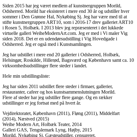
Siden 2015 har jeg været medlem af kunstnergruppen Morild,
Odsherred. Morild har eksisteret i mere end 30 år og udstiller hver
sommer i Den Grønne Hal, Nykøbing Sj. Jeg har være med til at
stifte kunstnergruppen ART10, som i 2016-17 drev galleriet ART10
i Rosen 5, Holbæk. I 2013 blev jeg repræsenteret i det lukkede
virtuelle galleri WeiheModernArt.com. Jeg er med i Vi maler Vig
siden 2018. Det er en udendørsudstilling i Vig Hovedgade i
Odsherred. Jeg er også med i Kunstsamlingen.
Jeg har udstillet i mere end 20 gallerier i Odsherred, Holbæk,
Helsingør, Roskilde, Hillerød, Bagsværd og København samt ca. 10
virksomhedsudstillinger flere steder i landet.
Hele min udstillingsliste:
Jeg har siden 2011 udstillet flere steder i firmaer, gallerier,
restauranter, cafeer og hos kunstsammenslutningen Morild.
Flere af steder har jeg udstiller flere gange. Og en rækker
udstillinger er jeg fortsat med på hvert år.
Vejdirektoratet, København (2011), Fløng (2011), Middelfart
(2014), Næstved (2015)
Weihe Modern Art, Holbæk Teater, 2014
Galleri GAS, Tengslemark Lyng, Højby, 2015
Morild, Nykøbing Sj. Gæsteudstiller, censureret,