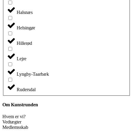
Halsnæs
Helsingør
Hillerød
Lejre
Lyngby-Taarbæk
Rudersdal
Om Kunstrunden
Hvem er vi?
Vedtægter
Medlemsskab