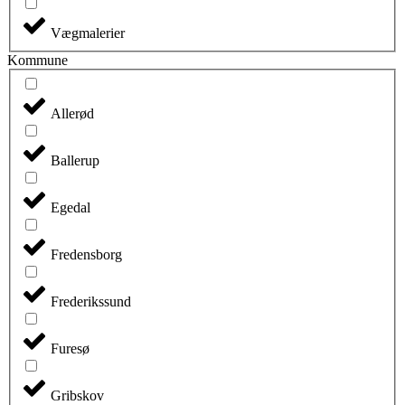
Vægmalerier
Kommune
Allerød
Ballerup
Egedal
Fredensborg
Frederikssund
Furesø
Gribskov