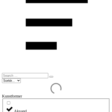
Search
…
Kunstformer
Akvarel