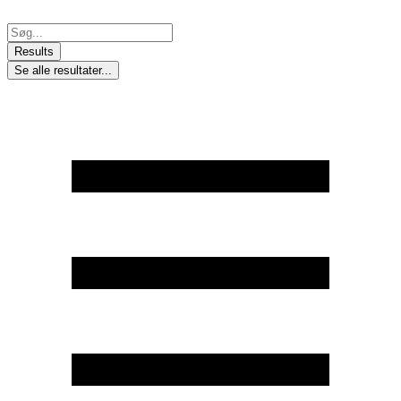
Skip
to
Search
content
...
Results
Se alle resultater...